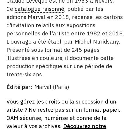
Claude Lévêque est né en 1953 à Nevers.
Ce
catalogue raisonné
, publié par les
éditions Marval en 2018, recense les cartons
d'invitation relatifs aux expositions
personnelles de l'artiste entre 1982 et 2018.
L'ouvrage a été établi par Michel Nuridsany.
Présenté sous format de 245 pages
illustrées en couleurs, il documente cette
production spécifique sur une période de
trente-six ans.
Édité par
Marval (Paris)
ÉDITÉ
PAR
FORMAT
ÉTAT
Vous gérez les droits ou la succession d'un
artiste ? Ne restez pas sur un format papier.
OAM sécurise, numérise et donne de la
valeur à vos archives.
Découvrez notre