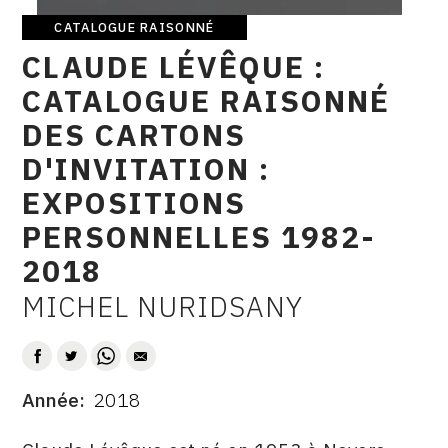
CATALOGUE RAISONNÉ
CONTACT
Catalogue
CLAUDE LÉVÊQUE :
raisonné
CGU
CATALOGUE RAISONNÉ
CGV
DES CARTONS
D'INVITATION :
SUIVEZ-NOUS
EXPOSITIONS
PERSONNELLES 1982-
INSTAGRAM
2018
FACEBOOK
MICHEL NURIDSANY
AUTEUR
TWITTER
PINTEREST
Année
2018
DATE
DESCRITPTION