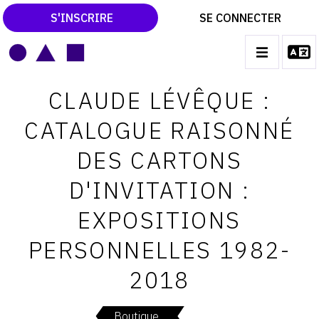
S'INSCRIRE
SE CONNECTER
LE MAGAZINE
Main
CLAUDE LÉVÊQUE :
navigation
CATALOGUES RAISONNÉS
CATALOGUE RAISONNÉ
LES EXPOSITIONS
DES CARTONS
LES VERNISSAGES
D'INVITATION :
ARCHIVES DES EXPOSITIONS
EXPOSITIONS
ACTUALITÉS DU MONDE DE L'ART
PERSONNELLES 1982-
LIBRAIRIE : LIVRES & CATALOGUES
2018
LEXIQUE ARTISTIQUE
Boutique