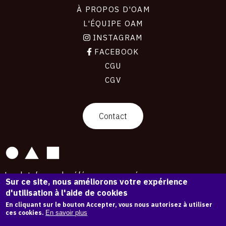
À PROPOS D'OAM
L'ÉQUIPE OAM
INSTAGRAM
FACEBOOK
CGU
CGV
contact
Contact
La plateforme de référence pour créer,
Sur ce site, nous améliorons votre expérience
conserver et promouvoir l'Histoire de l'Art.
d'utilisation à l'aide de cookies
Des catalogues raisonnés aux archives
d'expositions.
En cliquant sur le bouton Accepter, vous nous autorisez à utiliser
ces cookies.
En savoir plus
43 182 œuvres d'art — 7 586 expositions