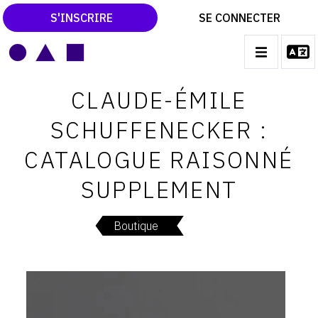
S'INSCRIRE
SE CONNECTER
LE MAGAZINE
Main
CLAUDE-ÉMILE
navigation
CATALOGUES RAISONNÉS
SCHUFFENECKER :
LES EXPOSITIONS
CATALOGUE RAISONNÉ
LES VERNISSAGES
SUPPLEMENT
ARCHIVES DES EXPOSITIONS
ACTUALITÉS DU MONDE DE L'ART
Boutique
LIBRAIRIE : LIVRES & CATALOGUES
LEXIQUE ARTISTIQUE