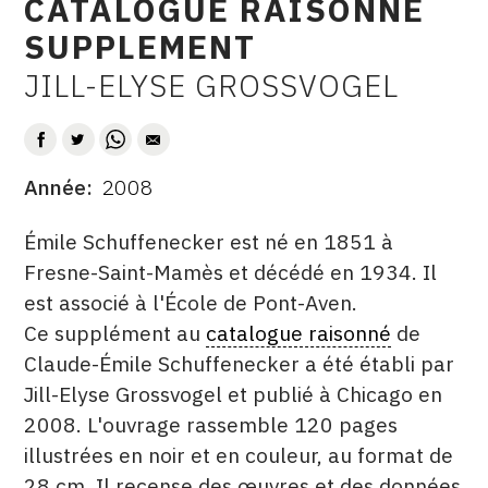
CATALOGUE RAISONNÉ
CONTACT
SUPPLEMENT
CGU
JILL-ELYSE GROSSVOGEL
AUTEUR
CGV
Année
2008
SUIVEZ-NOUS
DATE
DESCRITPTION
Émile Schuffenecker est né en 1851 à
INSTAGRAM
Fresne-Saint-Mamès et décédé en 1934. Il
est associé à l'École de Pont-Aven.
FACEBOOK
Ce supplément au
catalogue raisonné
de
TWITTER
Claude-Émile Schuffenecker a été établi par
PINTEREST
Jill-Elyse Grossvogel et publié à Chicago en
2008. L'ouvrage rassemble 120 pages
illustrées en noir et en couleur, au format de
28 cm. Il recense des œuvres et des données