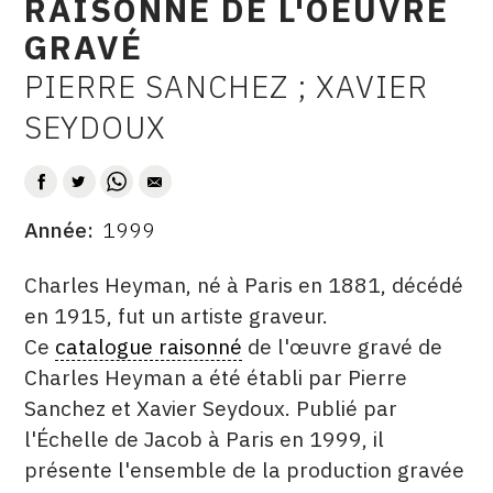
RAISONNÉ DE L'OEUVRE
CONTACT
GRAVÉ
CGU
PIERRE SANCHEZ ; XAVIER
AUTEUR
SEYDOUX
CGV
SUIVEZ-NOUS
Année
1999
DATE
INSTAGRAM
DESCRITPTION
Charles Heyman, né à Paris en 1881, décédé
FACEBOOK
en 1915, fut un artiste graveur.
Ce
catalogue raisonné
de l'œuvre gravé de
TWITTER
Charles Heyman a été établi par Pierre
PINTEREST
Sanchez et Xavier Seydoux. Publié par
l'Échelle de Jacob à Paris en 1999, il
présente l'ensemble de la production gravée