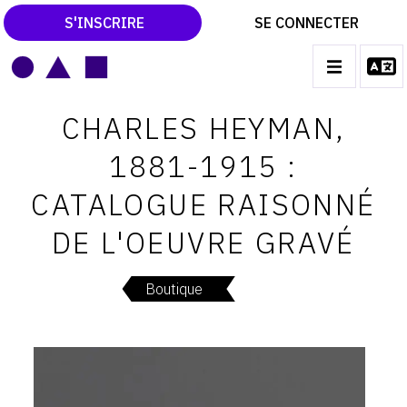
S'INSCRIRE
SE CONNECTER
LE MAGAZINE
Main
CHARLES HEYMAN,
navigation
CATALOGUES RAISONNÉS
1881-1915 :
LES EXPOSITIONS
CATALOGUE RAISONNÉ
LES VERNISSAGES
DE L'OEUVRE GRAVÉ
ARCHIVES DES EXPOSITIONS
ACTUALITÉS DU MONDE DE L'ART
Boutique
LIBRAIRIE : LIVRES & CATALOGUES
LEXIQUE ARTISTIQUE