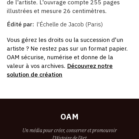
de l'artiste. L'ouvrage compte 255 pages
illustrées et mesure 26 centimètres.
Édité par
l'Échelle de Jacob (Paris)
ÉDITÉ
PAR
FORMAT
ÉTAT
Vous gérez les droits ou la succession d'un
artiste ? Ne restez pas sur un format papier.
OAM sécurise, numérise et donne de la
valeur à vos archives.
Découvrez notre
solution de création
OAM
Un média pour créer, conserver et promouvoir
l'Histoire de l'Art