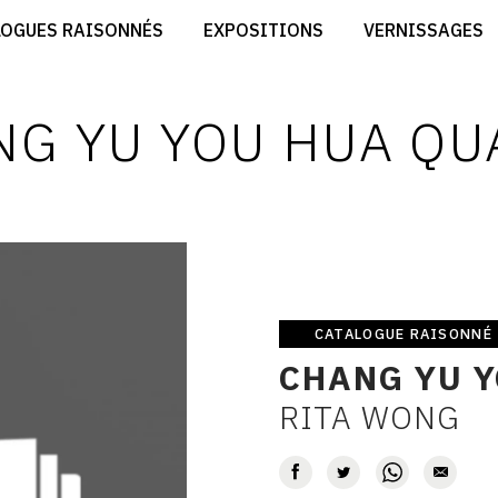
CRÉER SON SITE ARTISTE
LOGUES RAISONNÉS
EXPOSITIONS
VERNISSAGES
CRÉER SON CATALOGUE D'EXPO
RT
PUBLIER SES EXPOSITIONS
ES
DEVENIR CONTRIBUTEUR
G YU YOU HUA QU
CATALOGUE RAISONNÉ
Catalogue
CHANG YU Y
raisonné
RITA WONG
AUTEUR