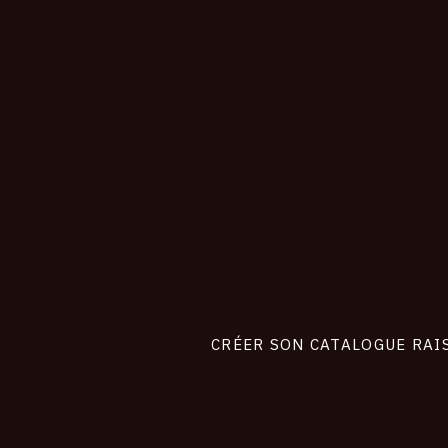
CONNEXION
Footer
liens
site
CRÉER SON CATALOGUE RAI