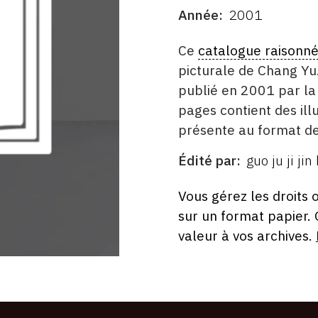
Année
2001
DATE
DESCRITPTION
Ce
catalogue raisonn
picturale de Chang Yu.
publié en 2001 par la 
pages contient des illu
présente au format de
Édité par
guo ju ji jin
ÉDITÉ
PAR
FORMAT
ÉTAT
Vous gérez les droits 
sur un format papier.
valeur à vos archives.