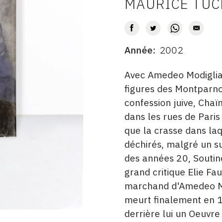
MAURICE TU
AUTEUR
Année
2002
DATE
DESCRITPTION
Avec Amedeo Modiglian
figures des Montparnos
confession juive, Chaï
dans les rues de Paris 
que la crasse dans laq
déchirés, malgré un su
des années 20, Soutine
grand critique Elie Fa
marchand d'Amedeo Mo
meurt finalement en 1
derrière lui un Oeuvr