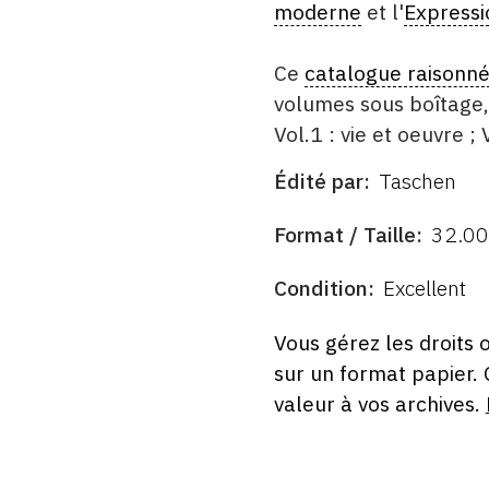
moderne
et l'
Express
Ce
catalogue raisonn
volumes sous boîtage, 
Vol.1 : vie et oeuvre ; 
Édité par
Taschen
ÉDITÉ
PAR
FORMAT
Format / Taille
32.00
ÉTAT
Condition
Excellent
Vous gérez les droits 
sur un format papier.
valeur à vos archives.