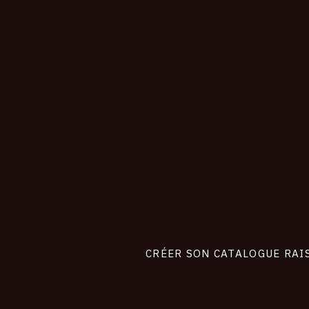
CONNEXION
Footer
liens
site
CRÉER SON CATALOGUE RAI