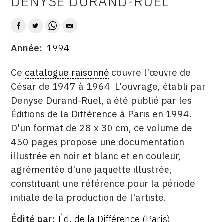
DENYSE DURAND-RUEL
AUTEUR
CONTACT
CGU
Année
1994
DATE
CGV
DESCRITPTION
Ce
catalogue raisonné
couvre l'œuvre de
César de 1947 à 1964. L'ouvrage, établi par
SUIVEZ-NOUS
Denyse Durand-Ruel, a été publié par les
Éditions de la Différence à Paris en 1994.
INSTAGRAM
D'un format de 28 x 30 cm, ce volume de
FACEBOOK
450 pages propose une documentation
illustrée en noir et blanc et en couleur,
TWITTER
agrémentée d'une jaquette illustrée,
PINTEREST
constituant une référence pour la période
initiale de la production de l'artiste.
Édité par
Éd. de la Différence (Paris)