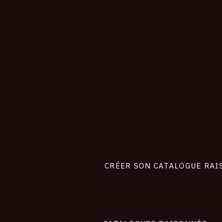
CONNEXION
Footer
liens
site
CRÉER SON CATALOGUE RAI