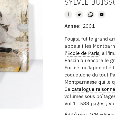
SYLVIE BUIS
AUTEUR
Année
2001
DATE
DESCRITPTION
Foujita fut le grand a
appelait les Montpar
l'
Ecole de Paris
, à l'i
Pascin ou encore le g
Formé au Japon et éduq
coqueluche du tout Par
Montparnasse qui le q
Ce
catalogue raisonn
volumes sous boîtages 
Vol.1 : 588 pages ; Vo
Édité par
ACR Edition