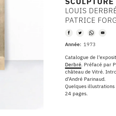
SCULPTURE
LOUIS DERBRÉ
AUTEUR
PATRICE FOR
Année
1973
DATE
DESCRITPTION
Catalogue de l'exposi
Derbré
. Préfacé par 
château de Vitré. Intr
d'André Parinaud.
Quelques illustration
24 pages.
ÉDITÉ
FORMAT
ÉTAT
PAR