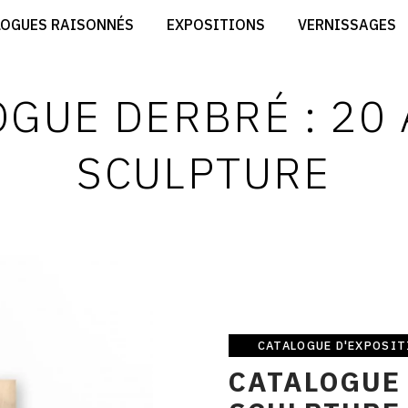
CRÉER SON SITE ARTISTE
LOGUES RAISONNÉS
EXPOSITIONS
VERNISSAGES
CRÉER SON CATALOGUE D'EXPO
RT
PUBLIER SES EXPOSITIONS
ES
DEVENIR CONTRIBUTEUR
GUE DERBRÉ : 20
SCULPTURE
CATALOGUE D'EXPOSIT
Catalogue
CATALOGUE 
d&#039;exposition