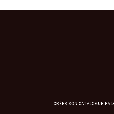
CONNEXION
Footer
liens
site
CRÉER SON CATALOGUE RAI