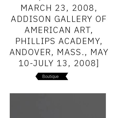
SERVICES
MARCH 23, 2008,
ADDISON GALLERY OF
CRÉER SON CATALOGUE RAISONNÉ
AMERICAN ART,
ABONNEMENTS DÉDIÉS AUX GALERISTES
PHILLIPS ACADEMY,
CRÉER SON SITE ARTISTE
ANDOVER, MASS., MAY
CRÉER SON CATALOGUE D'EXPO
10-JULY 13, 2008]
PUBLIER SES EXPOSITIONS
DEVENIR CONTRIBUTEUR
Boutique
À PROPOS
L'ÉQUIPE OAM
À PROPOS D'OAM