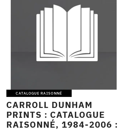
CONTACT
CGU
CGV
SUIVEZ-NOUS
INSTAGRAM
FACEBOOK
TWITTER
CATALOGUE RAISONNÉ
Catalogue
CARROLL DUNHAM
raisonné
PINTEREST
PRINTS : CATALOGUE
RAISONNÉ, 1984-2006 :