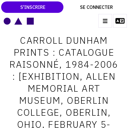
S'INSCRIRE
SE CONNECTER
LE MAGAZINE
Main
CARROLL DUNHAM
navigation
CATALOGUES RAISONNÉS
PRINTS : CATALOGUE
LES EXPOSITIONS
RAISONNÉ, 1984-2006
LES VERNISSAGES
: [EXHIBITION, ALLEN
ARCHIVES DES EXPOSITIONS
MEMORIAL ART
ACTUALITÉS DU MONDE DE L'ART
MUSEUM, OBERLIN
LIBRAIRIE : LIVRES & CATALOGUES
COLLEGE, OBERLIN,
LEXIQUE ARTISTIQUE
OHIO, FEBRUARY 5-