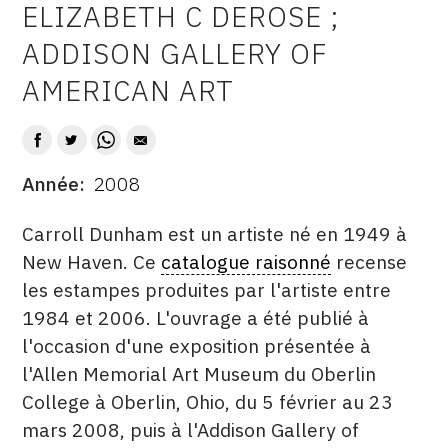
ELIZABETH C DEROSE ;
ADDISON GALLERY OF
AMERICAN ART
Année
2008
DATE
DESCRITPTION
Carroll Dunham est un artiste né en 1949 à
New Haven. Ce
catalogue raisonné
recense
les estampes produites par l'artiste entre
1984 et 2006. L'ouvrage a été publié à
l'occasion d'une exposition présentée à
l'Allen Memorial Art Museum du Oberlin
College à Oberlin, Ohio, du 5 février au 23
mars 2008, puis à l'Addison Gallery of