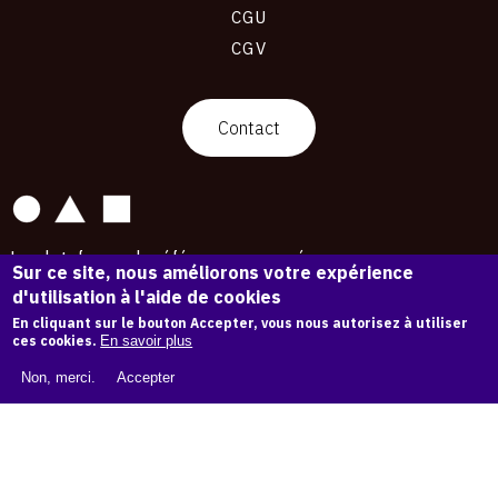
CGU
CGV
contact
Contact
La plateforme de référence pour créer,
Sur ce site, nous améliorons votre expérience
conserver et promouvoir l'Histoire de l'Art.
d'utilisation à l'aide de cookies
Des catalogues raisonnés aux archives
d'expositions.
En cliquant sur le bouton Accepter, vous nous autorisez à utiliser
ces cookies.
En savoir plus
43 254 œuvres d'art — 7 587 expositions
Non, merci.
Accepter
Copyright © OAM 2026. Tous droits réservés.