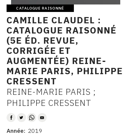
CATALOGUE RAISONNÉ
CONTACT
Catalogue
CAMILLE CLAUDEL :
raisonné
CGU
CATALOGUE RAISONNÉ
CGV
(5E ÉD. REVUE,
CORRIGÉE ET
SUIVEZ-NOUS
AUGMENTÉE) REINE-
MARIE PARIS, PHILIPPE
INSTAGRAM
CRESSENT
FACEBOOK
REINE-MARIE PARIS ;
AUTEUR
TWITTER
PHILIPPE CRESSENT
PINTEREST
Année
2019
DATE