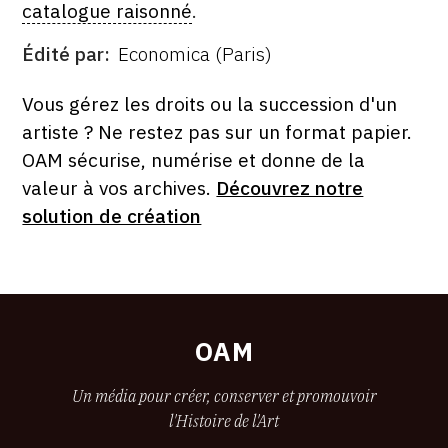
catalogue raisonné
.
Édité par
Economica (Paris)
ÉDITÉ
PAR
FORMAT
ÉTAT
Vous gérez les droits ou la succession d'un
artiste ? Ne restez pas sur un format papier.
OAM sécurise, numérise et donne de la
valeur à vos archives.
Découvrez notre
solution de création
OAM
Un média pour créer, conserver et promouvoir
l'Histoire de l'Art