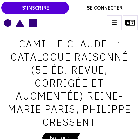
S'INSCRIRE
SE CONNECTER
LE MAGAZINE
Main
CAMILLE CLAUDEL :
navigation
CATALOGUES RAISONNÉS
CATALOGUE RAISONNÉ
LES EXPOSITIONS
(5E ÉD. REVUE,
LES VERNISSAGES
CORRIGÉE ET
ARCHIVES DES EXPOSITIONS
AUGMENTÉE) REINE-
ACTUALITÉS DU MONDE DE L'ART
MARIE PARIS, PHILIPPE
LIBRAIRIE : LIVRES & CATALOGUES
CRESSENT
LEXIQUE ARTISTIQUE
Boutique