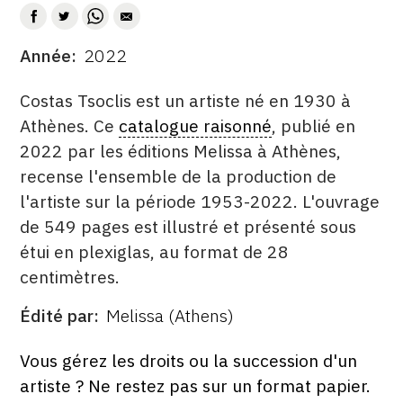
CONTACT
Année
2022
CGU
DATE
DESCRITPTION
CGV
Costas Tsoclis est un artiste né en 1930 à
Athènes. Ce
catalogue raisonné
, publié en
2022 par les éditions Melissa à Athènes,
SUIVEZ-NOUS
recense l'ensemble de la production de
l'artiste sur la période 1953-2022. L'ouvrage
INSTAGRAM
de 549 pages est illustré et présenté sous
étui en plexiglas, au format de 28
FACEBOOK
centimètres.
TWITTER
Édité par
Melissa (Athens)
PINTEREST
ÉDITÉ
PAR
FORMAT
ÉTAT
Vous gérez les droits ou la succession d'un
artiste ? Ne restez pas sur un format papier.