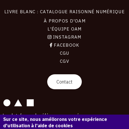
LIVRE BLANC : CATALOGUE RAISONNÉ NUMÉRIQUE
À PROPOS D'OAM
L'ÉQUIPE OAM
INSTAGRAM
FACEBOOK
CGU
CGV
contact
Contact
La plateforme de référence pour créer,
Sur ce site, nous améliorons votre expérience
conserver et promouvoir l'Histoire de l'Art.
d'utilisation à l'aide de cookies
Des catalogues raisonnés aux archives