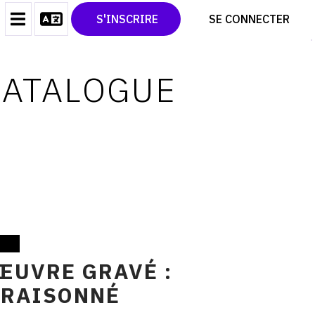
CONTACT
TWITTER
S'INSCRIRE
SE CONNECTER
CGU
PINTEREST
CGV
CATALOGUE
'ŒUVRE GRAVÉ :
 RAISONNÉ