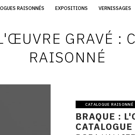
CRÉER SON SITE ARTISTE
LOGUES RAISONNÉS
EXPOSITIONS
VERNISSAGES
CRÉER SON CATALOGUE D'EXPO
RT
PUBLIER SES EXPOSITIONS
ES
DEVENIR CONTRIBUTEUR
 L'ŒUVRE GRAVÉ : 
RAISONNÉ
CATALOGUE RAISONNÉ
Catalogue
BRAQUE : L
raisonné
CATALOGUE