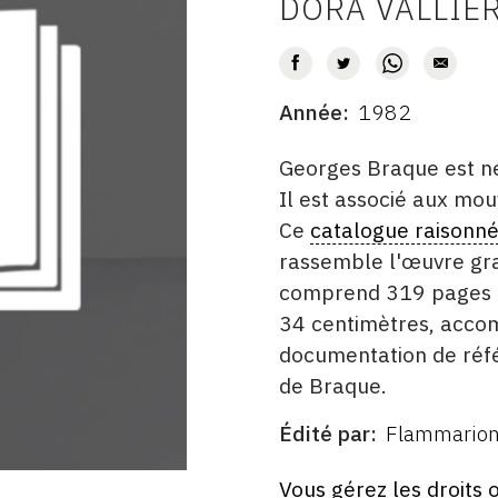
DORA VALLIE
AUTEUR
Année
1982
DATE
DESCRITPTION
Georges Braque est n
Il est associé aux mou
Ce
catalogue raisonn
rassemble l'œuvre gravé
comprend 319 pages il
34 centimètres, accom
documentation de réfé
de Braque.
Édité par
Flammarion 
ÉDITÉ
PAR
FORMAT
ÉTAT
Vous gérez les droits 