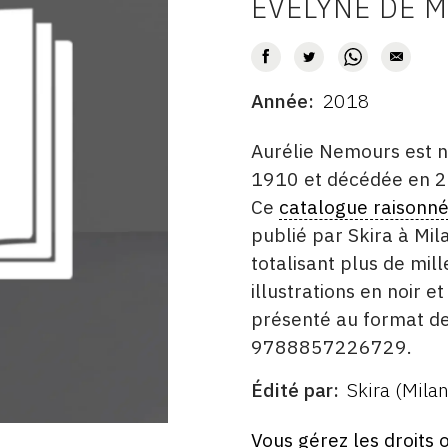
ÉVELYNE DE 
AUTEUR
Année
2018
DATE
DESCRITPTION
Aurélie Nemours est n
1910 et décédée en 
Ce
catalogue raisonn
publié par Skira à Mi
totalisant plus de mi
illustrations en noir e
présenté au format de 
9788857226729.
Édité par
Skira (Milan
ÉDITÉ
PAR
FORMAT
ÉTAT
Vous gérez les droits 