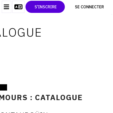
CONTACT
TWITTER
S'INSCRIRE
SE CONNECTER
CGU
PINTEREST
CGV
ALOGUE
MOURS : CATALOGUE