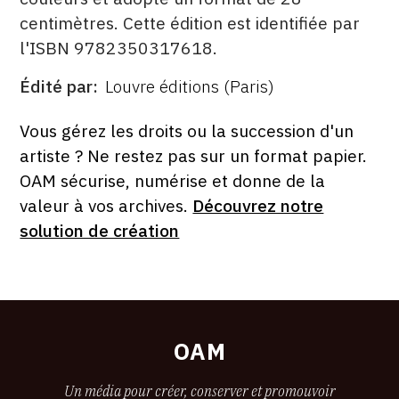
centimètres. Cette édition est identifiée par
l'ISBN 9782350317618.
Édité par
Louvre éditions (Paris)
ÉDITÉ
PAR
FORMAT
ÉTAT
Vous gérez les droits ou la succession d'un
artiste ? Ne restez pas sur un format papier.
OAM sécurise, numérise et donne de la
valeur à vos archives.
Découvrez notre
solution de création
OAM
Un média pour créer, conserver et promouvoir