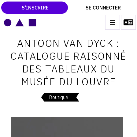
S'INSCRIRE
SE CONNECTER
LE MAGAZINE
Main
ANTOON VAN DYCK :
navigation
CATALOGUES RAISONNÉS
CATALOGUE RAISONNÉ
LES EXPOSITIONS
DES TABLEAUX DU
LES VERNISSAGES
MUSÉE DU LOUVRE
ARCHIVES DES EXPOSITIONS
ACTUALITÉS DU MONDE DE L'ART
Boutique
LIBRAIRIE : LIVRES & CATALOGUES
LEXIQUE ARTISTIQUE