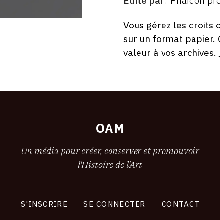
Édité par
Phaidon pre
ÉDITÉ
PAR
FORMAT
ÉTAT
Vous gérez les droits 
sur un format papier.
valeur à vos archives.
OAM
Un média pour créer, conserver et promouvoir
l'Histoire de l'Art
S'INSCRIRE
SE CONNECTER
CONTACT