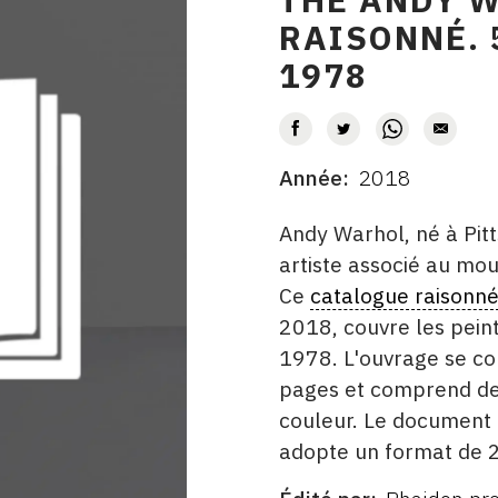
RAISONNÉ. 
1978
AUTEUR
Année
2018
DATE
DESCRITPTION
Andy Warhol, né à Pit
artiste associé au m
Ce
catalogue raisonn
2018, couvre les pein
1978. L'ouvrage se c
pages et comprend des 
couleur. Le document 
adopte un format de 2