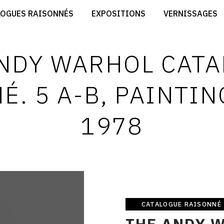
CRÉER SON SITE ARTISTE
LOGUES RAISONNÉS
EXPOSITIONS
VERNISSAGES
CRÉER SON CATALOGUE D'EXPO
RT
PUBLIER SES EXPOSITIONS
ES
DEVENIR CONTRIBUTEUR
NDY WARHOL CAT
É. 5 A-B, PAINTIN
1978
CATALOGUE RAISONNÉ
Catalogue
THE ANDY 
raisonné