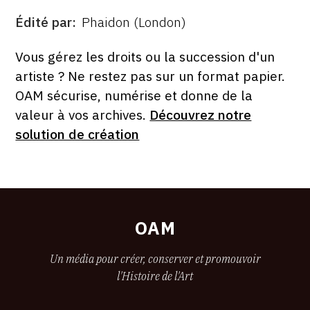
Édité par
Phaidon (London)
ÉDITÉ
PAR
FORMAT
ÉTAT
Vous gérez les droits ou la succession d'un
artiste ? Ne restez pas sur un format papier.
OAM sécurise, numérise et donne de la
valeur à vos archives.
Découvrez notre
solution de création
OAM
Un média pour créer, conserver et promouvoir
l'Histoire de l'Art