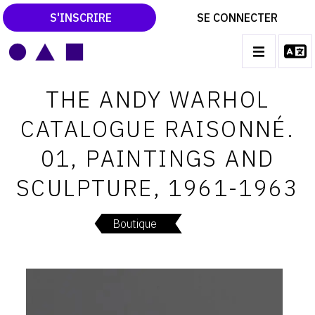
S'INSCRIRE
SE CONNECTER
LE MAGAZINE
Main
THE ANDY WARHOL
navigation
CATALOGUES RAISONNÉS
CATALOGUE RAISONNÉ.
LES EXPOSITIONS
01, PAINTINGS AND
LES VERNISSAGES
SCULPTURE, 1961-1963
ARCHIVES DES EXPOSITIONS
ACTUALITÉS DU MONDE DE L'ART
Boutique
LIBRAIRIE : LIVRES & CATALOGUES
LEXIQUE ARTISTIQUE