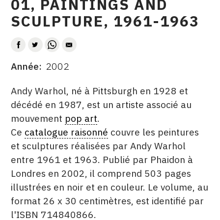
01, PAINTINGS AND
CONTACT
SCULPTURE, 1961-1963
CGU
AUTEUR
CGV
Année
2002
DATE
DESCRITPTION
SUIVEZ-NOUS
Andy Warhol, né à Pittsburgh en 1928 et
décédé en 1987, est un artiste associé au
mouvement
pop art
.
INSTAGRAM
Ce
catalogue raisonné
couvre les peintures
FACEBOOK
et sculptures réalisées par Andy Warhol
TWITTER
entre 1961 et 1963. Publié par Phaidon à
Londres en 2002, il comprend 503 pages
PINTEREST
illustrées en noir et en couleur. Le volume, au
format 26 x 30 centimètres, est identifié par
l'ISBN 714840866.