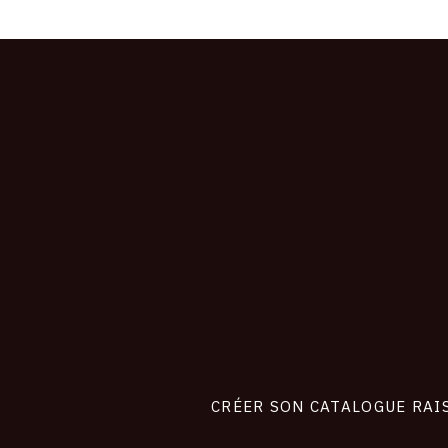
CONNEXION
Footer
liens
site
CRÉER SON CATALOGUE RAI