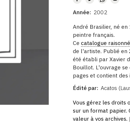
Année
2002
DATE
DESCRITPTION
André Brasilier, né e
peintre français.
Ce
catalogue raisonn
de l'artiste. Publié en
été établi par Xavier
Bouillot. L'ouvrage s
pages et contient des 
Édité par
Acatos (Lau
ÉDITÉ
PAR
FORMAT
ÉTAT
Vous gérez les droits 
sur un format papier.
valeur à vos archives.