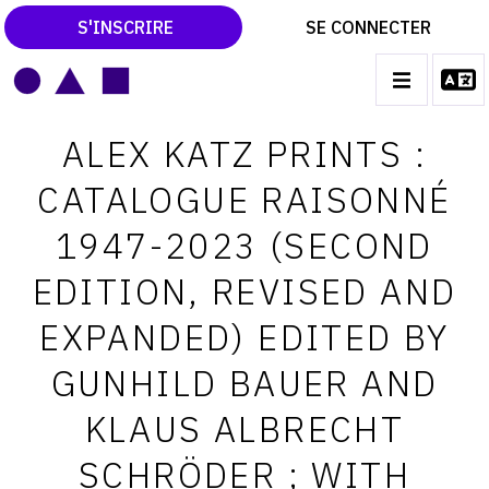
S'INSCRIRE
SE CONNECTER
LE MAGAZINE
Main
ALEX KATZ PRINTS :
navigation
CATALOGUES RAISONNÉS
CATALOGUE RAISONNÉ
LES EXPOSITIONS
1947-2023 (SECOND
LES VERNISSAGES
EDITION, REVISED AND
ARCHIVES DES EXPOSITIONS
EXPANDED) EDITED BY
ACTUALITÉS DU MONDE DE L'ART
GUNHILD BAUER AND
LIBRAIRIE : LIVRES & CATALOGUES
KLAUS ALBRECHT
LEXIQUE ARTISTIQUE
SCHRÖDER ; WITH