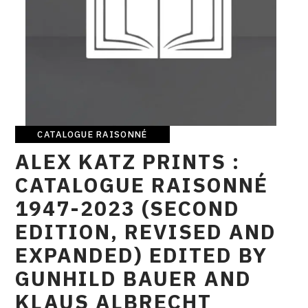
CONTACT
CGU
CGV
SUIVEZ-NOUS
CATALOGUE RAISONNÉ
Catalogue
ALEX KATZ PRINTS :
raisonné
INSTAGRAM
CATALOGUE RAISONNÉ
FACEBOOK
1947-2023 (SECOND
TWITTER
EDITION, REVISED AND
PINTEREST
EXPANDED) EDITED BY
GUNHILD BAUER AND
KLAUS ALBRECHT