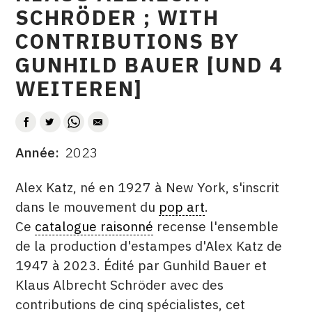
SCHRÖDER ; WITH
CONTRIBUTIONS BY
GUNHILD BAUER [UND 4
WEITEREN]
AUTEUR
Année
2023
DATE
DESCRITPTION
Alex Katz, né en 1927 à New York, s'inscrit
dans le mouvement du
pop art
.
Ce
catalogue raisonné
recense l'ensemble
de la production d'estampes d'Alex Katz de
1947 à 2023. Édité par Gunhild Bauer et
Klaus Albrecht Schröder avec des
contributions de cinq spécialistes, cet