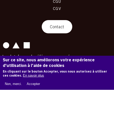
CGU
CGV
contact
Contact
La plateforme de référence pour créer,
Sur ce site, nous améliorons votre expérience
conserver et promouvoir l'Histoire de l'Art.
d'utilisation à l'aide de cookies
Des catalogues raisonnés aux archives
d'expositions.
En cliquant sur le bouton Accepter, vous nous autorisez à utiliser
ces cookies.
En savoir plus
43 254 œuvres d'art — 7 587 expositions
Non, merci.
Accepter
Copyright © OAM 2026. Tous droits réservés.