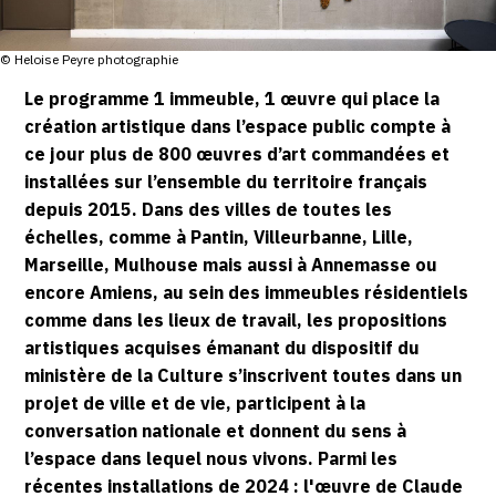
CONTACT
© Heloise Peyre photographie
CGU
Le programme 1 immeuble, 1 œuvre qui place la
CGV
création artistique dans l’espace public compte à
ce jour plus de 800 œuvres d’art commandées et
installées sur l’ensemble du territoire français
SUIVEZ-NOUS
depuis 2015. Dans des villes de toutes les
échelles, comme à Pantin, Villeurbanne, Lille,
INSTAGRAM
Marseille, Mulhouse mais aussi à Annemasse ou
encore Amiens, au sein des immeubles résidentiels
FACEBOOK
comme dans les lieux de travail, les propositions
artistiques acquises émanant du dispositif du
TWITTER
ministère de la Culture s’inscrivent toutes dans un
PINTEREST
projet de ville et de vie, participent à la
conversation nationale et donnent du sens à
l’espace dans lequel nous vivons. Parmi les
récentes installations de 2024 : l'œuvre de Claude