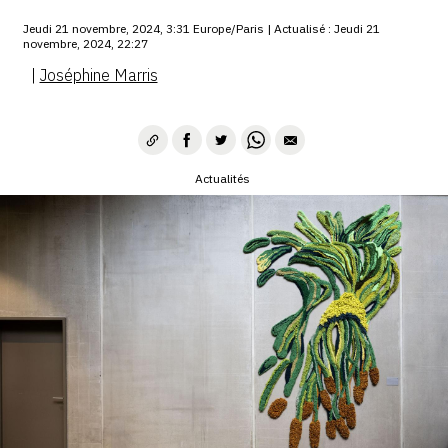
SERVICES
Jeudi 21 novembre, 2024, 3:31 Europe/Paris | Actualisé : Jeudi 21
novembre, 2024, 22:27
CRÉER SON CATALOGUE RAISONNÉ
|
Joséphine Marris
ABONNEMENTS DÉDIÉS AUX GALERISTES
CRÉER SON SITE ARTISTE
Actualités
CRÉER SON CATALOGUE D'EXPO
PUBLIER SES EXPOSITIONS
DEVENIR CONTRIBUTEUR
À PROPOS
L'ÉQUIPE OAM
À PROPOS D'OAM