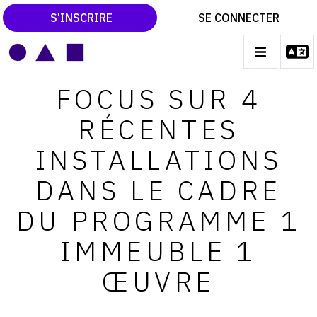
S'INSCRIRE
SE CONNECTER
LE MAGAZINE
Main
FOCUS SUR 4
navigation
CATALOGUES RAISONNÉS
RÉCENTES
LES EXPOSITIONS
INSTALLATIONS
LES VERNISSAGES
DANS LE CADRE
ARCHIVES DES EXPOSITIONS
DU PROGRAMME 1
ACTUALITÉS DU MONDE DE L'ART
IMMEUBLE 1
LIBRAIRIE : LIVRES & CATALOGUES
ŒUVRE
LEXIQUE ARTISTIQUE