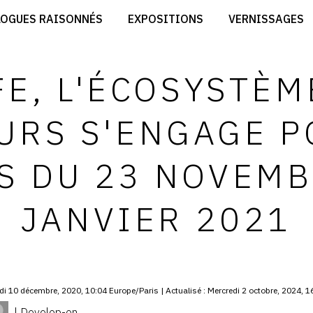
CRÉER SON SITE ARTISTE
LOGUES RAISONNÉS
EXPOSITIONS
VERNISSAGES
CRÉER SON CATALOGUE D'EXPO
RT
PUBLIER SES EXPOSITIONS
ES
DEVENIR CONTRIBUTEUR
FE, L'ÉCOSYSTÈM
URS S'ENGAGE P
S DU 23 NOVEMB
JANVIER 2021
di 10 décembre, 2020, 10:04 Europe/Paris | Actualisé : Mercredi 2 octobre, 2024, 1
| Develop-on