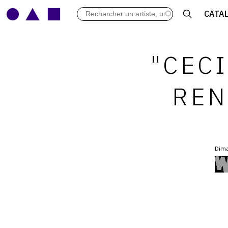
LES VERNISSAGES
CATA
ARCHIVES DES EXPOSITIONS
ACTUALITÉS DU MONDE DE L'A
LIBRAIRIE : LIVRES & CATALOGU
"CECI
LEXIQUE ARTISTIQUE
REN
Dima