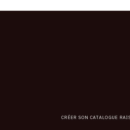
CONNEXION
Footer
liens
site
CRÉER SON CATALOGUE RAI