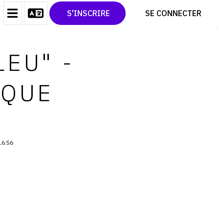
CONTACT
TWITTER
S'INSCRIRE
SE CONNECTER
CGU
PINTEREST
CGV
LEU" -
IQUE
16:56