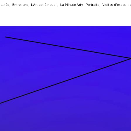
alités
Entretiens
L'Art est à nous !
La Minute Arty
Portraits
Visites d'expositi