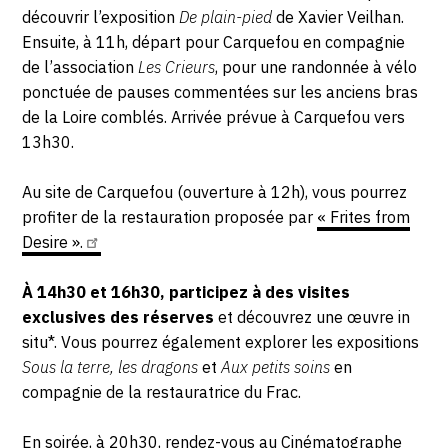
découvrir l’exposition
De plain-pied
de Xavier Veilhan.
CONTACT
Ensuite, à 11h, départ pour Carquefou en compagnie
de l’association
Les Crieurs
, pour une randonnée à vélo
CGU
ponctuée de pauses commentées sur les anciens bras
CGV
de la Loire comblés. Arrivée prévue à Carquefou vers
13h30.
SUIVEZ-NOUS
Au site de Carquefou (ouverture à 12h), vous pourrez
profiter de la restauration proposée par
« Frites from
INSTAGRAM
Desire
».
FACEBOOK
À 14h30 et 16h30, participez à des visites
exclusives des réserves
et découvrez une œuvre in
TWITTER
situ*. Vous pourrez également explorer les expositions
PINTEREST
Sous la terre, les dragons
et
Aux petits soins
en
compagnie de la restauratrice du Frac.
En soirée, à 20h30, rendez-vous au Cinématographe