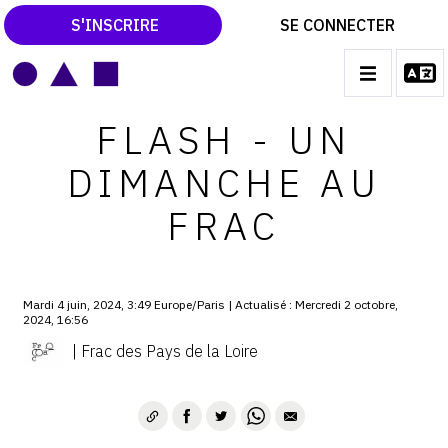
S'INSCRIRE
SE CONNECTER
LE MAGAZINE
Main
FLASH - UN
navigation
CATALOGUES RAISONNÉS
DIMANCHE AU
LES EXPOSITIONS
FRAC
LES VERNISSAGES
ARCHIVES DES EXPOSITIONS
Mardi 4 juin, 2024, 3:49 Europe/Paris | Actualisé : Mercredi 2 octobre,
ACTUALITÉS DU MONDE DE L'ART
2024, 16:56
LIBRAIRIE : LIVRES & CATALOGUES
| Frac des Pays de la Loire
LEXIQUE ARTISTIQUE