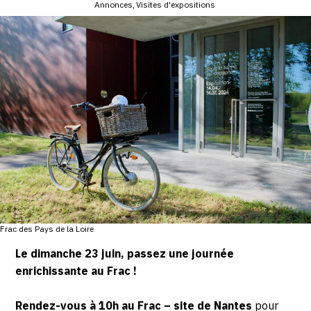
Annonces
Visites d'expositions
SERVICES
CRÉER SON CATALOGUE RAISONNÉ
ABONNEMENTS DÉDIÉS AUX GALERISTES
CRÉER SON SITE ARTISTE
CRÉER SON CATALOGUE D'EXPO
PUBLIER SES EXPOSITIONS
DEVENIR CONTRIBUTEUR
Frac des Pays de la Loire
À PROPOS
Le dimanche 23 juin, passez une journée
enrichissante au Frac !
L'ÉQUIPE OAM
À PROPOS D'OAM
Rendez-vous à 10h au Frac – site de Nantes
pour