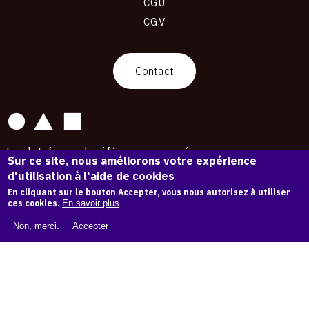
CGU
CGV
contact
Contact
La plateforme de référence pour créer,
Sur ce site, nous améliorons votre expérience
conserver et promouvoir l'Histoire de l'Art.
d'utilisation à l'aide de cookies
Des catalogues raisonnés aux archives
d'expositions.
En cliquant sur le bouton Accepter, vous nous autorisez à utiliser
ces cookies.
En savoir plus
43 254 œuvres d'art — 7 587 expositions
Non, merci.
Accepter
Copyright © OAM 2026. Tous droits réservés.