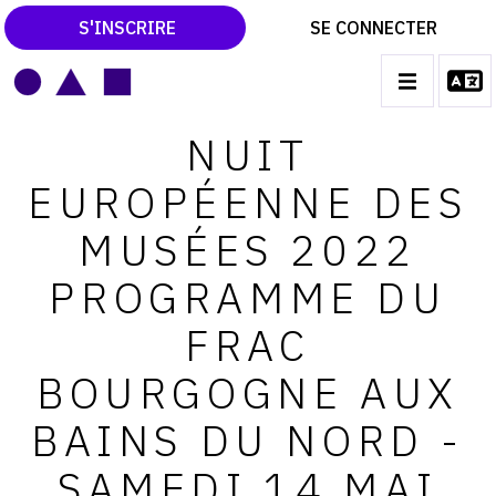
S'INSCRIRE
SE CONNECTER
LE MAGAZINE
Main
NUIT
navigation
CATALOGUES RAISONNÉS
EUROPÉENNE DES
LES EXPOSITIONS
MUSÉES 2022
LES VERNISSAGES
PROGRAMME DU
ARCHIVES DES EXPOSITIONS
FRAC
ACTUALITÉS DU MONDE DE L'ART
BOURGOGNE AUX
LIBRAIRIE : LIVRES & CATALOGUES
BAINS DU NORD -
LEXIQUE ARTISTIQUE
SAMEDI 14 MAI