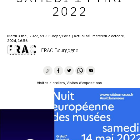
SERVICES
2022
CRÉER SON CATALOGUE RAISONNÉ
ABONNEMENTS DÉDIÉS AUX GALERISTES
Mardi 3 mai, 2022, 5:03 Europe/Paris | Actualisé : Mercredi 2 octobre,
2024, 16:56
CRÉER SON SITE ARTISTE
| FRAC Bourgogne
CRÉER SON CATALOGUE D'EXPO
PUBLIER SES EXPOSITIONS
Visites d'ateliers
Visites d'expositions
DEVENIR CONTRIBUTEUR
À PROPOS
L'ÉQUIPE OAM
À PROPOS D'OAM