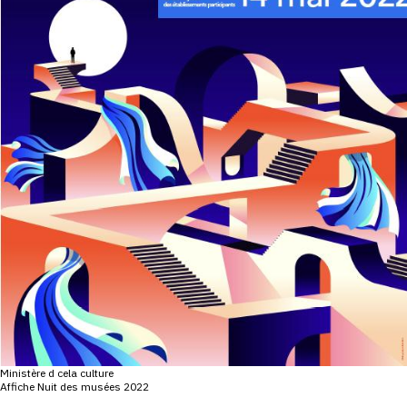
CONTACT
CGU
CGV
SUIVEZ-NOUS
INSTAGRAM
FACEBOOK
TWITTER
PINTEREST
Ministère d cela culture
Affiche Nuit des musées 2022