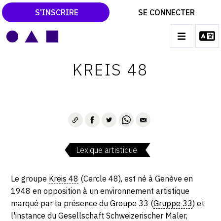
S'INSCRIRE
SE CONNECTER
LE MAGAZINE
Main
KREIS 48
navigation
CATALOGUES RAISONNÉS
LES EXPOSITIONS
LES VERNISSAGES
ARCHIVES DES EXPOSITIONS
Lexique artistique
ACTUALITÉS DU MONDE DE L'ART
LIBRAIRIE : LIVRES & CATALOGUES
Le groupe
Kreis 48
(Cercle 48), est né à Genève en
1948 en opposition à un environnement artistique
LEXIQUE ARTISTIQUE
marqué par la présence du Groupe 33 (
Gruppe 33
) et
l'instance du Gesellschaft Schweizerischer Maler,