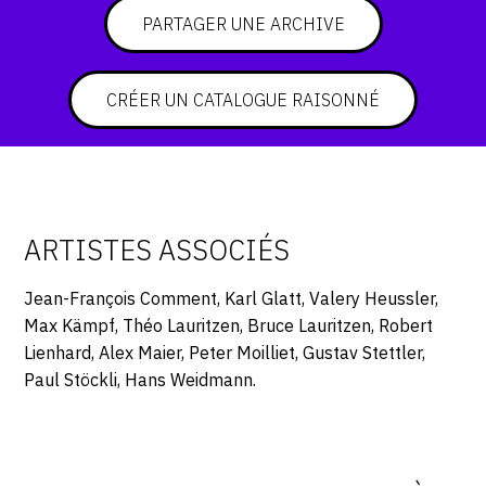
PARTAGER UNE ARCHIVE
CONTACT
CGU
CRÉER UN CATALOGUE RAISONNÉ
CGV
SUIVEZ-NOUS
ARTISTES ASSOCIÉS
INSTAGRAM
Jean-François Comment, Karl Glatt, Valery Heussler,
FACEBOOK
Max Kämpf, Théo Lauritzen, Bruce Lauritzen, Robert
TWITTER
Lienhard, Alex Maier, Peter Moilliet, Gustav Stettler,
Paul Stöckli, Hans Weidmann.
PINTEREST