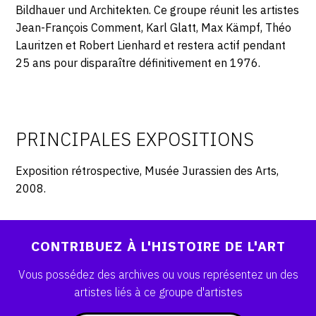
SERVICES
Bildhauer und Architekten. Ce groupe réunit les artistes
Jean-François Comment, Karl Glatt, Max Kämpf, Théo
Lauritzen et Robert Lienhard et restera actif pendant
CRÉER SON CATALOGUE RAISONNÉ
25 ans pour disparaître définitivement en 1976.
ABONNEMENTS DÉDIÉS AUX GALERISTES
CRÉER SON SITE ARTISTE
CRÉER SON CATALOGUE D'EXPO
PRINCIPALES EXPOSITIONS
PUBLIER SES EXPOSITIONS
Exposition rétrospective, Musée Jurassien des Arts,
2008.
DEVENIR CONTRIBUTEUR
À PROPOS
CONTRIBUEZ À L'HISTOIRE DE L'ART
Vous possédez des archives ou vous représentez un des
L'ÉQUIPE OAM
artistes liés à ce groupe d'artistes
À PROPOS D'OAM