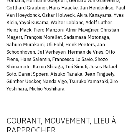
Fontana, Hermann Goepfert, Gerhard von Graevenitz,
Gotthard Graubner, Hans Haacke, Jan Henderikse, Paul
Van Hoeydonck, Oskar Holweck, Akira Kanayama, Yves
Klein, Yayoi Kusama, Walter Leblanc, Adolf Luther,
Heinz Mack, Piero Manzoni, Almir Mavignier, Christian
Megert, François Morellet, Sadamasa Motonaga,
Saburo Murakami, Uli Pohl, Henk Peeters, Jan
Schoonhoven, Jef Verheyen, Herman de Vries, Otto
Piene, Hans Salentin, Francesco Lo Savio, Shozo
Shimamoto, Kazuo Shiraga, Turi Simeti, Jesus Rafael
Soto, Daniel Spoerri, Atsuko Tanaka, Jean Tinguely,
Günther Uecker, Nanda Vigo, Tsuruko Yamazaki, Jiro
Yoshihara, Michio Yoshihara.
COURANT, MOUVEMENT, LIEU À
RAPPROCHER