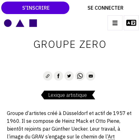
S'INSCRIRE
SE CONNECTER
LE MAGAZINE
Main
GROUPE ZERO
navigation
CATALOGUES RAISONNÉS
LES EXPOSITIONS
LES VERNISSAGES
ARCHIVES DES EXPOSITIONS
Lexique artistique
ACTUALITÉS DU MONDE DE L'ART
LIBRAIRIE : LIVRES & CATALOGUES
Groupe d’artistes créé à Düsseldorf et actif de 1957 et
1960. Il se compose de Heinz Mack et Otto Piene,
LEXIQUE ARTISTIQUE
bientôt rejoints par Günther Uecker. Leur travail, à
l’image du GRAV s’engage sur le chemin de l’
Art