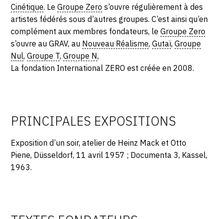
SERVICES
Cinétique
. Le
Groupe Zero
s’ouvre régulièrement à des
artistes fédérés sous d’autres groupes. C’est ainsi qu’en
complément aux membres fondateurs, le
Groupe Zero
CRÉER SON CATALOGUE RAISONNÉ
s’ouvre au GRAV, au
Nouveau Réalisme
,
Gutaï
,
Groupe
ABONNEMENTS DÉDIÉS AUX GALERISTES
Nul
,
Groupe T
,
Groupe N
,
La fondation International ZERO est créée en 2008.
CRÉER SON SITE ARTISTE
CRÉER SON CATALOGUE D'EXPO
PUBLIER SES EXPOSITIONS
PRINCIPALES EXPOSITIONS
DEVENIR CONTRIBUTEUR
Exposition d’un soir, atelier de Heinz Mack et Otto
Piene, Düsseldorf, 11 avril 1957 ; Documenta 3, Kassel,
À PROPOS
1963.
L'ÉQUIPE OAM
À PROPOS D'OAM