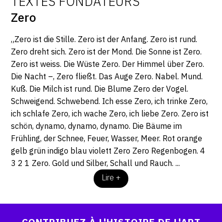
TEXTES FONDATEURS
Zero
CONTACT
CGU
„Zero ist die Stille. Zero ist der Anfang. Zero ist rund.
Zero dreht sich. Zero ist der Mond. Die Sonne ist Zero.
CGV
Zero ist weiss. Die Wüste Zero. Der Himmel über Zero.
Die Nacht –, Zero fließt. Das Auge Zero. Nabel. Mund.
Kuß. Die Milch ist rund. Die Blume Zero der Vogel.
SUIVEZ-NOUS
Schweigend. Schwebend. Ich esse Zero, ich trinke Zero,
ich schlafe Zero, ich wache Zero, ich liebe Zero. Zero ist
INSTAGRAM
schön, dynamo, dynamo, dynamo. Die Bäume im
FACEBOOK
Frühling, der Schnee, Feuer, Wasser, Meer. Rot orange
gelb grün indigo blau violett Zero Zero Regenbogen. 4
TWITTER
3 2 1 Zero. Gold und Silber, Schall und Rauch. ...
PINTEREST
Lire +
CONTRIBUEZ À L'HISTOIRE DE L'ART