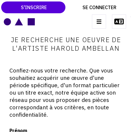
S'INSCRIRE
SE CONNECTER
LE MAGAZINE
Main
JE RECHERCHE UNE OEUVRE DE
navigation
CATALOGUES RAISONNÉS
L'ARTISTE HAROLD AMBELLAN
LES EXPOSITIONS
LES VERNISSAGES
Confiez-nous votre recherche. Que vous
souhaitiez acquérir une œuvre d'une
ARCHIVES DES EXPOSITIONS
période spécifique, d'un format particulier
ACTUALITÉS DU MONDE DE L'ART
ou un titre exact, notre équipe active son
réseau pour vous proposer des pièces
LIBRAIRIE : LIVRES & CATALOGUES
correspondant à vos critères, en toute
confidentialité.
LEXIQUE ARTISTIQUE
Prénom