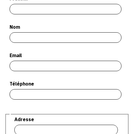
SERVICES
CRÉER SON CATALOGUE RAISONNÉ
Nom
ABONNEMENTS DÉDIÉS AUX GALERISTES
CRÉER SON SITE ARTISTE
Email
CRÉER SON CATALOGUE D'EXPO
PUBLIER SES EXPOSITIONS
DEVENIR CONTRIBUTEUR
Téléphone
À PROPOS
Adresse
Adresse
L'ÉQUIPE OAM
À PROPOS D'OAM