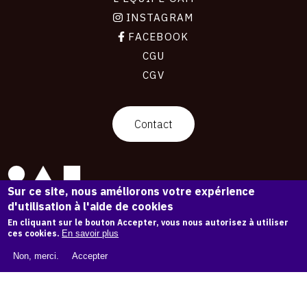
INSTAGRAM
FACEBOOK
CGU
CGV
contact
Contact
Sur ce site, nous améliorons votre expérience
La plateforme de référence pour créer,
d'utilisation à l'aide de cookies
conserver et promouvoir l'Histoire de l'Art.
En cliquant sur le bouton Accepter, vous nous autorisez à utiliser
Des catalogues raisonnés aux archives
ces cookies.
En savoir plus
d'expositions.
Non, merci.
Accepter
43 254 œuvres d'art — 7 587 expositions
Copyright © OAM 2026. Tous droits réservés.