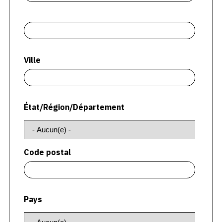
CONTACT
Adresse2
CGU
CGV
Ville
SUIVEZ-NOUS
État/Région/Département
INSTAGRAM
FACEBOOK
Code postal
TWITTER
PINTEREST
Pays