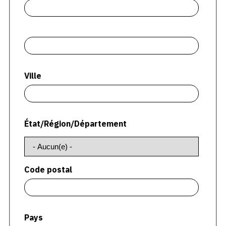
CONTACT
CGU
Adresse2
CGV
Ville
SUIVEZ-NOUS
INSTAGRAM
État/Région/Département
FACEBOOK
TWITTER
Code postal
PINTEREST
Pays