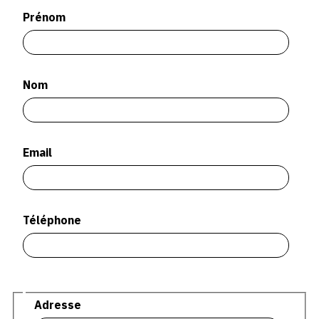
SERVICES
Prénom
CRÉER SON CATALOGUE RAISONNÉ
ABONNEMENTS DÉDIÉS AUX GALERISTES
Nom
CRÉER SON SITE ARTISTE
CRÉER SON CATALOGUE D'EXPO
Email
PUBLIER SES EXPOSITIONS
DEVENIR CONTRIBUTEUR
Téléphone
À PROPOS
L'ÉQUIPE OAM
Adresse
Adresse
À PROPOS D'OAM