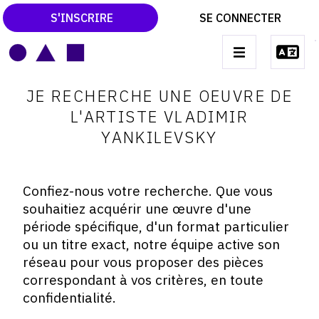
S'INSCRIRE
SE CONNECTER
LE MAGAZINE
Main
JE RECHERCHE UNE OEUVRE DE
navigation
CATALOGUES RAISONNÉS
L'ARTISTE VLADIMIR
YANKILEVSKY
LES EXPOSITIONS
LES VERNISSAGES
Confiez-nous votre recherche. Que vous
ARCHIVES DES EXPOSITIONS
souhaitiez acquérir une œuvre d'une
ACTUALITÉS DU MONDE DE L'ART
période spécifique, d'un format particulier
ou un titre exact, notre équipe active son
LIBRAIRIE : LIVRES & CATALOGUES
réseau pour vous proposer des pièces
LEXIQUE ARTISTIQUE
correspondant à vos critères, en toute
confidentialité.