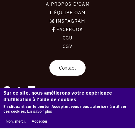
À PROPOS D'OAM
L'ÉQUIPE OAM
INSTAGRAM
FACEBOOK
CGU
CGV
contact
Contact
Sur ce site, nous améliorons votre expérience
d'utilisation à l'aide de cookies
La plateforme de référence pour créer,
En cliquant sur le bouton Accepter, vous nous autorisez à utiliser
conserver et promouvoir l'Histoire de l'Art.
ces cookies.
En savoir plus
Des catalogues raisonnés aux archives
d'expositions.
Non, merci.
Accepter
43 254 œuvres d'art — 7 587 expositions