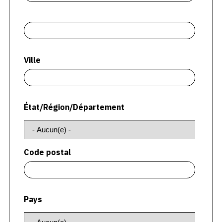
CONTACT
Adresse2
CGU
CGV
Ville
SUIVEZ-NOUS
État/Région/Département
INSTAGRAM
FACEBOOK
Code postal
TWITTER
PINTEREST
Pays