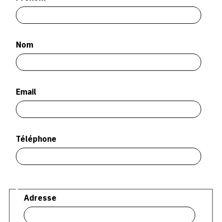
SERVICES
CRÉER SON CATALOGUE RAISONNÉ
Nom
ABONNEMENTS DÉDIÉS AUX GALERISTES
CRÉER SON SITE ARTISTE
Email
CRÉER SON CATALOGUE D'EXPO
PUBLIER SES EXPOSITIONS
DEVENIR CONTRIBUTEUR
Téléphone
À PROPOS
Adresse
Adresse
L'ÉQUIPE OAM
À PROPOS D'OAM