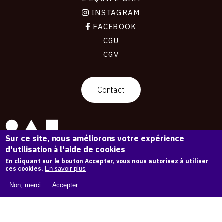
INSTAGRAM
FACEBOOK
CGU
CGV
contact
Contact
Sur ce site, nous améliorons votre expérience
La plateforme de référence pour créer,
d'utilisation à l'aide de cookies
conserver et promouvoir l'Histoire de l'Art.
En cliquant sur le bouton Accepter, vous nous autorisez à utiliser
Des catalogues raisonnés aux archives
ces cookies.
En savoir plus
d'expositions.
Non, merci.
Accepter
43 254 œuvres d'art — 7 587 expositions
Copyright © OAM 2026. Tous droits réservés.