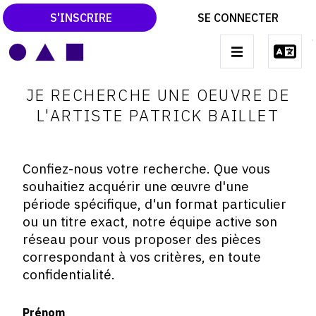
S'INSCRIRE
SE CONNECTER
LE MAGAZINE
Main
JE RECHERCHE UNE OEUVRE DE
navigation
CATALOGUES RAISONNÉS
L'ARTISTE PATRICK BAILLET
LES EXPOSITIONS
LES VERNISSAGES
Confiez-nous votre recherche. Que vous
souhaitiez acquérir une œuvre d'une
ARCHIVES DES EXPOSITIONS
période spécifique, d'un format particulier
ACTUALITÉS DU MONDE DE L'ART
ou un titre exact, notre équipe active son
réseau pour vous proposer des pièces
LIBRAIRIE : LIVRES & CATALOGUES
correspondant à vos critères, en toute
confidentialité.
LEXIQUE ARTISTIQUE
Prénom