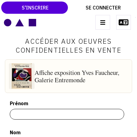
S'INSCRIRE
SE CONNECTER
LE MAGAZINE
Main
ACCÉDER AUX OEUVRES
navigation
CATALOGUES RAISONNÉS
CONFIDENTIELLES EN VENTE
LES EXPOSITIONS
LES VERNISSAGES
Affiche exposition Yves Faucheur,
Galerie Entremonde
ARCHIVES DES EXPOSITIONS
ACTUALITÉS DU MONDE DE L'ART
Prénom
LIBRAIRIE : LIVRES & CATALOGUES
LEXIQUE ARTISTIQUE
Nom