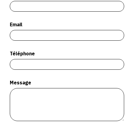
SERVICES
CRÉER SON CATALOGUE RAISONNÉ
Email
ABONNEMENTS DÉDIÉS AUX GALERISTES
CRÉER SON SITE ARTISTE
Téléphone
CRÉER SON CATALOGUE D'EXPO
PUBLIER SES EXPOSITIONS
DEVENIR CONTRIBUTEUR
Message
À PROPOS
L'ÉQUIPE OAM
À PROPOS D'OAM