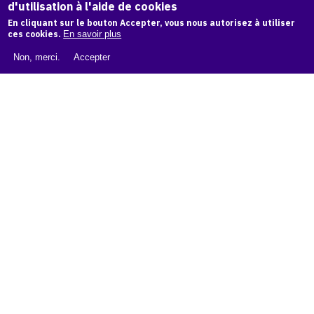
d'utilisation à l'aide de cookies
LIVRE BLANC : CATALOGUE RAISONNÉ NUMÉRIQUE
En cliquant sur le bouton Accepter, vous nous autorisez à utiliser
À PROPOS D'OAM
ces cookies.
En savoir plus
L'ÉQUIPE OAM
Non, merci.
Accepter
INSTAGRAM
FACEBOOK
CGU
CGV
contact
Contact
La plateforme de référence pour créer,
conserver et promouvoir l'Histoire de l'Art.
Des catalogues raisonnés aux archives
d'expositions.