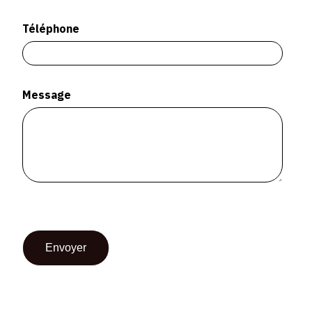
SERVICES
Téléphone
CRÉER SON CATALOGUE RAISONNÉ
ABONNEMENTS DÉDIÉS AUX GALERISTES
Message
CRÉER SON SITE ARTISTE
CRÉER SON CATALOGUE D'EXPO
PUBLIER SES EXPOSITIONS
DEVENIR CONTRIBUTEUR
À PROPOS
L'ÉQUIPE OAM
À PROPOS D'OAM