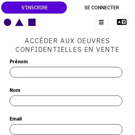
S'INSCRIRE
SE CONNECTER
LE MAGAZINE
Main
ACCÉDER AUX OEUVRES
navigation
CATALOGUES RAISONNÉS
CONFIDENTIELLES EN VENTE
LES EXPOSITIONS
Prénom
LES VERNISSAGES
ARCHIVES DES EXPOSITIONS
Nom
ACTUALITÉS DU MONDE DE L'ART
LIBRAIRIE : LIVRES & CATALOGUES
LEXIQUE ARTISTIQUE
Email