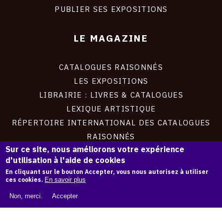
PUBLIER SES EXPOSITIONS
LE MAGAZINE
CATALOGUES RAISONNÉS
LES EXPOSITIONS
LIBRAIRIE : LIVRES & CATALOGUES
LEXIQUE ARTISTIQUE
RÉPERTOIRE INTERNATIONAL DES CATALOGUES
RAISONNÉS
Sur ce site, nous améliorons votre expérience
d'utilisation à l'aide de cookies
À PROPOS
En cliquant sur le bouton Accepter, vous nous autorisez à utiliser
ces cookies.
En savoir plus
LIVRE BLANC : CATALOGUE RAISONNÉ NUMÉRIQUE
Non, merci.
Accepter
À PROPOS D'OAM