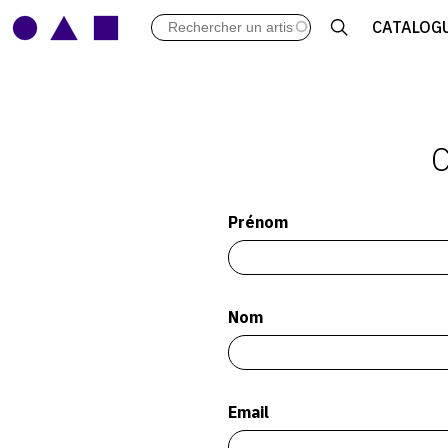
LES VERNISSAGES
CATALOG
ARCHIVES DES EXPOSITIONS
ACTUALITÉS DU MONDE DE L'A
LIBRAIRIE : LIVRES & CATALOGU
LEXIQUE ARTISTIQUE
Prénom
Nom
Email