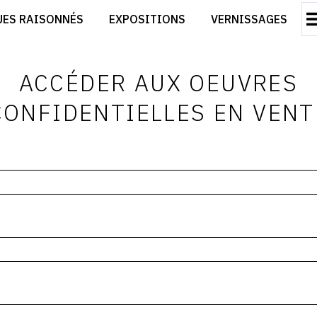
CRÉER SON SITE ARTISTE
UES RAISONNÉS
EXPOSITIONS
VERNISSAGES
CRÉER SON CATALOGUE D'EXPO
RT
PUBLIER SES EXPOSITIONS
ES
DEVENIR CONTRIBUTEUR
ACCÉDER AUX OEUVRES
CONFIDENTIELLES EN VENT