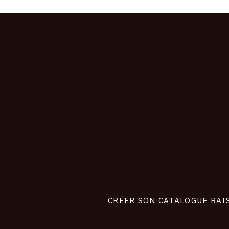
CONNEXION
Footer
liens
site
CRÉER SON CATALOGUE RAI