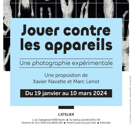
SERVICES
CRÉER SON CATALOGUE RAISONNÉ
ABONNEMENTS DÉDIÉS AUX GALERISTES
CRÉER SON SITE ARTISTE
CRÉER SON CATALOGUE D'EXPO
PUBLIER SES EXPOSITIONS
DEVENIR CONTRIBUTEUR
À PROPOS
L'ÉQUIPE OAM
À PROPOS D'OAM