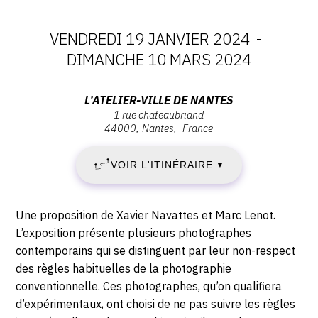
VENDREDI 19 JANVIER 2024
-
DATES
DIMANCHE 10 MARS 2024
:
Adresse
L’ATELIER-VILLE DE NANTES
1 rue chateaubriand
VENDREDI
:
44000
Nantes
France
L’atelier-
19
ville
VOIR L'ITINÉRAIRE
▼
de
JANVIER
Nantes,
1
2024
Description,
Une proposition de Xavier Navattes et Marc Lenot.
rue
horaires...
L’exposition présente plusieurs photographes
-
Chateaubriand,
contemporains qui se distinguent par leur non-respect
44000
des règles habituelles de la photographie
DIMANCHE
Nantes
conventionnelle. Ces photographes, qu’on qualifiera
10
d’expérimentaux, ont choisi de ne pas suivre les règles