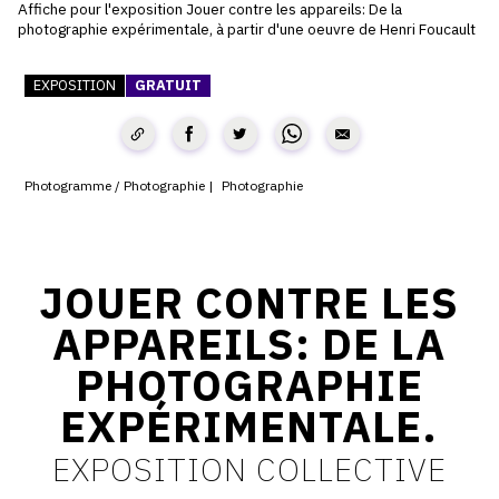
Affiche pour l'exposition Jouer contre les appareils: De la
photographie expérimentale, à partir d'une oeuvre de Henri Foucault
CONTACT
CGU
EXPOSITION
GRATUIT
CGV
Photogramme / Photographie
Photographie
SUIVEZ-NOUS
INSTAGRAM
JOUER CONTRE LES
FACEBOOK
APPAREILS: DE LA
TWITTER
PHOTOGRAPHIE
PINTEREST
EXPÉRIMENTALE.
EXPOSITION COLLECTIVE