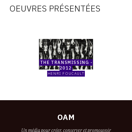
Oeuvres
OEUVRES PRÉSENTÉES
à
vendre
Catalogue
raisonné,
Henri
Foucault,
The
transmissing
THE TRANSMISSING -
-
2012
2012
HENRI FOUCAULT
OAM
Un média pour créer, conserver et promouvoir