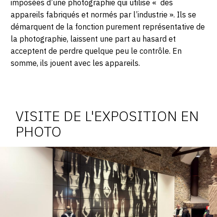
imposées d’une photographie qui utilise « des
MARS
appareils fabriqués et normés par l’industrie ». Ils se
démarquent de la fonction purement représentative de
2024
la photographie, laissent une part au hasard et
acceptent de perdre quelque peu le contrôle. En
somme, ils jouent avec les appareils.
Photosgraphies
de
l'exposition
VISITE DE L'EXPOSITION EN
PHOTO