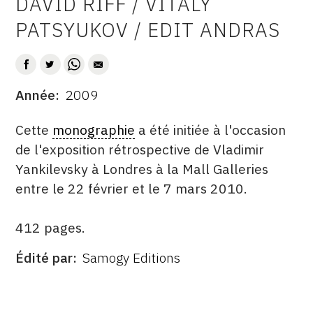
DAVID RIFF / VITALY
CONTACT
PATSYUKOV / EDIT ANDRAS
CGU
CGV
Année
2009
DATE
SUIVEZ-NOUS
DESCRITPTION
Cette
monographie
a été initiée à l'occasion
de l'exposition rétrospective de Vladimir
INSTAGRAM
Yankilevsky à Londres à la Mall Galleries
entre le 22 février et le 7 mars 2010.
FACEBOOK
TWITTER
412 pages.
PINTEREST
Édité par
Samogy Editions
ÉDITÉ
PAR
FORMAT
ÉTAT