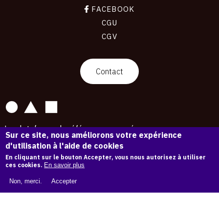
FACEBOOK
CGU
CGV
contact
Contact
La plateforme de référence pour créer,
Sur ce site, nous améliorons votre expérience
conserver et promouvoir l'Histoire de l'Art.
d'utilisation à l'aide de cookies
Des catalogues raisonnés aux archives
d'expositions.
En cliquant sur le bouton Accepter, vous nous autorisez à utiliser
ces cookies.
En savoir plus
43 254 œuvres d'art — 7 587 expositions
Non, merci.
Accepter
Copyright © OAM 2026. Tous droits réservés.