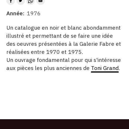
CONTACT
Année
1976
DATE
CGU
DESCRITPTION
Un catalogue en noir et blanc abondamment
CGV
illustré et permettant de se faire une idée
des oeuvres présentées à la Galerie Fabre et
réalisées entre 1970 et 1975.
SUIVEZ-NOUS
Un ouvrage fondamental pour qui s'intéresse
aux pièces les plus anciennes de
Toni Grand
.
INSTAGRAM
FACEBOOK
TWITTER
PINTEREST
ÉDITÉ
FORMAT
ÉTAT
PAR