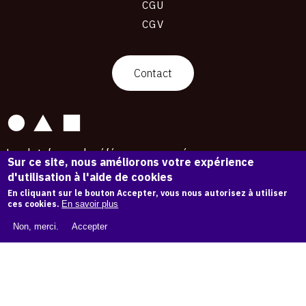
CGU
CGV
contact
Contact
La plateforme de référence pour créer,
Sur ce site, nous améliorons votre expérience
conserver et promouvoir l'Histoire de l'Art.
d'utilisation à l'aide de cookies
Des catalogues raisonnés aux archives
d'expositions.
En cliquant sur le bouton Accepter, vous nous autorisez à utiliser
ces cookies.
En savoir plus
43 254 œuvres d'art — 7 586 expositions
Non, merci.
Accepter
Copyright © OAM 2026. Tous droits réservés.