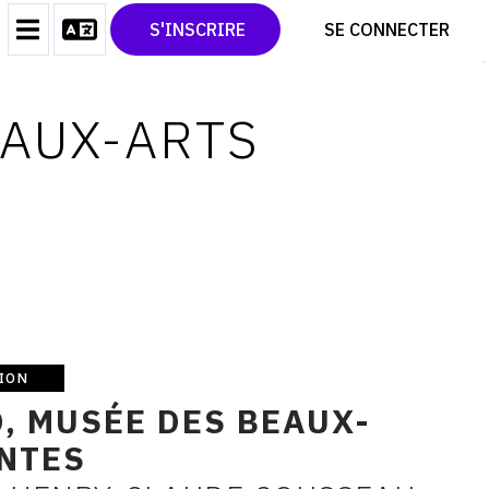
CONTACT
TWITTER
S'INSCRIRE
SE CONNECTER
CGU
PINTEREST
CGV
EAUX-ARTS
ION
, MUSÉE DES BEAUX-
ANTES