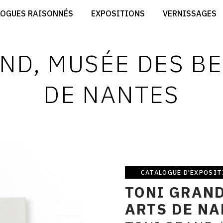
CRÉER SON SITE ARTISTE
LOGUES RAISONNÉS
EXPOSITIONS
VERNISSAGES
CRÉER SON CATALOGUE D'EXPO
RT
PUBLIER SES EXPOSITIONS
ES
DEVENIR CONTRIBUTEUR
ND, MUSÉE DES B
DE NANTES
CATALOGUE D'EXPOSIT
Catalogue
TONI GRAND
d&#039;exposition
ARTS DE N