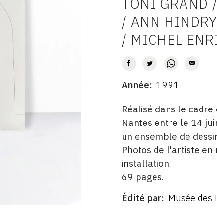
TONI GRAND 
AUTEUR
/ ANN HINDR
/ MICHEL ENR
Année
1991
DATE
DESCRITPTION
Réalisé dans le cadre 
Nantes entre le 14 ju
un ensemble de dessins
Photos de l'artiste en
installation.
69 pages.
Édité par
Musée des 
ÉDITÉ
PAR