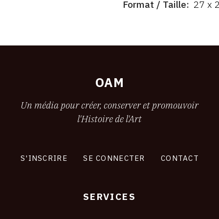
FORMAT
Format / Taille
27 x 
ÉTAT
OAM
Un média pour créer, conserver et promouvoir
l'Histoire de l'Art
S'INSCRIRE
SE CONNECTER
CONTACT
SERVICES