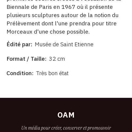
Biennale de Paris en 1967 où il présente
plusieurs sculptures autour de la notion du
Prélèvement dont l'une prendra pour titre
Morceaux d'une chose possible.
Édité par
Musée de Saint Etienne
ÉDITÉ
PAR
FORMAT
Format / Taille
32 cm
ÉTAT
Condition
Très bon état
OAM
Un média pour créer, conserver et promouvoir