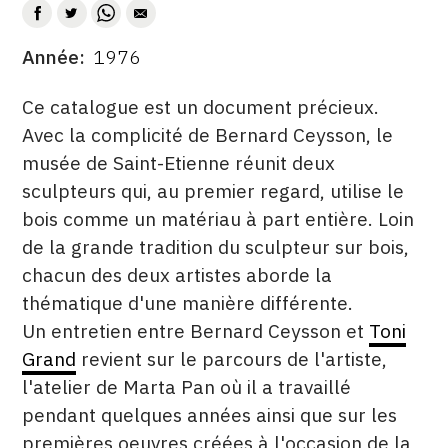
CONTACT
Année
1976
DATE
CGU
DESCRITPTION
Ce catalogue est un document précieux.
CGV
Avec la complicité de Bernard Ceysson, le
musée de Saint-Etienne réunit deux
SUIVEZ-NOUS
sculpteurs qui, au premier regard, utilise le
bois comme un matériau à part entière. Loin
INSTAGRAM
de la grande tradition du sculpteur sur bois,
chacun des deux artistes aborde la
FACEBOOK
thématique d'une manière différente.
TWITTER
Un entretien entre Bernard Ceysson et
Toni
Grand
revient sur le parcours de l'artiste,
PINTEREST
l'atelier de Marta Pan où il a travaillé
pendant quelques années ainsi que sur les
premières oeuvres créées à l'occasion de la