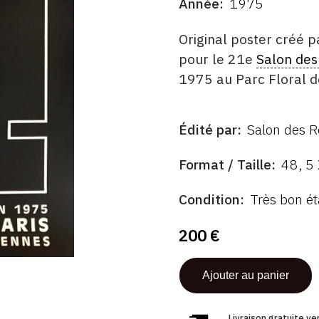
Année
1975
DATE
DESCRITPTION
Original poster créé p
pour le 21e
Salon des
1975 au Parc Floral d
Édité par
Salon des Ré
ÉDITÉ
PAR
FORMAT
Format / Taille
48, 5
ÉTAT
Condition
Très bon ét
200 €
Livraison gratuite v