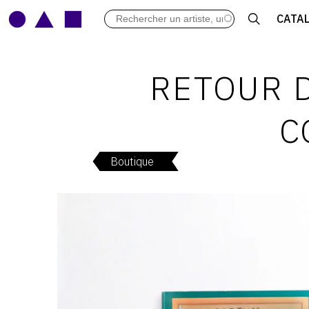
LES VERNISSAGES
CATA
ARCHIVES DES EXPOSITIONS
ACTUALITÉS DU MONDE DE L'A
LIBRAIRIE : LIVRES & CATALOGU
RETOUR D
LEXIQUE ARTISTIQUE
C
Boutique