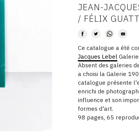
JEAN-JACQUE
AUTEUR
/ FÉLIX GUAT
Ce catalogue a été co
DATE
DESCRITPTION
Jacques Lebel
Galeri
Absent des galeries d
a choisi la Galerie 19
catalogue présente l'
enrichi de photographi
influence et son impo
formes d'art.
98 pages, 65 reproduc
ÉDITÉ
FORMAT
ÉTAT