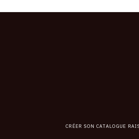
CONNEXION
Footer
liens
site
CRÉER SON CATALOGUE RAI