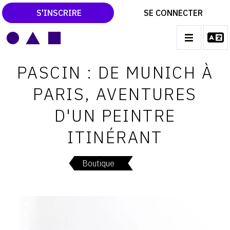
S'INSCRIRE
SE CONNECTER
LE MAGAZINE
Main
PASCIN : DE MUNICH À
navigation
CATALOGUES RAISONNÉS
PARIS, AVENTURES
LES EXPOSITIONS
D'UN PEINTRE
LES VERNISSAGES
ITINÉRANT
ARCHIVES DES EXPOSITIONS
ACTUALITÉS DU MONDE DE L'ART
Boutique
LIBRAIRIE : LIVRES & CATALOGUES
LEXIQUE ARTISTIQUE