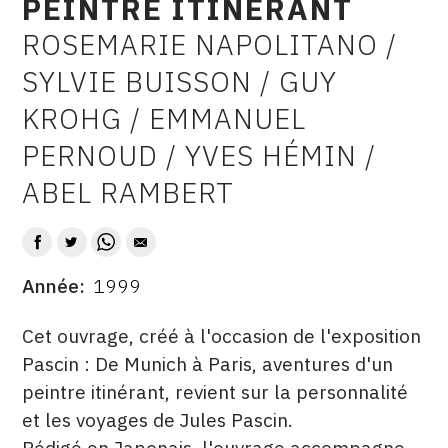
PEINTRE ITINÉRANT
CONTACT
ROSEMARIE NAPOLITANO /
AUTEUR
CGU
SYLVIE BUISSON / GUY
CGV
KROHG / EMMANUEL
PERNOUD / YVES HÉMIN /
SUIVEZ-NOUS
ABEL RAMBERT
INSTAGRAM
FACEBOOK
Année
1999
DATE
TWITTER
DESCRITPTION
Cet ouvrage, créé à l'occasion de l'exposition
PINTEREST
Pascin : De Munich à Paris, aventures d'un
peintre itinérant, revient sur la personnalité
et les voyages de Jules Pascin.
Rédigé en Japonais, l'ouvrage accompagne,