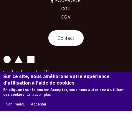
FACEBOOK
CGU
CGV
contact
Contact
La plateforme de référence pour créer,
Sur ce site, nous améliorons votre expérience
conserver et promouvoir l'Histoire de l'Art.
d'utilisation à l'aide de cookies
Des catalogues raisonnés aux archives
d'expositions.
En cliquant sur le bouton Accepter, vous nous autorisez à utiliser
ces cookies.
En savoir plus
43 254 œuvres d'art — 7 587 expositions
Non, merci.
Accepter
Copyright © OAM 2026. Tous droits réservés.