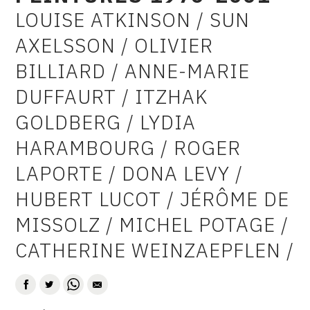
LOUISE ATKINSON / SUN
CONTACT
AUTEUR
AXELSSON / OLIVIER
CGU
BILLIARD / ANNE-MARIE
CGV
DUFFAURT / ITZHAK
GOLDBERG / LYDIA
SUIVEZ-NOUS
HARAMBOURG / ROGER
INSTAGRAM
LAPORTE / DONA LEVY /
FACEBOOK
HUBERT LUCOT / JÉRÔME DE
MISSOLZ / MICHEL POTAGE /
TWITTER
CATHERINE WEINZAEPFLEN /
PINTEREST