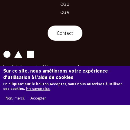
CGU
CGV
contact
Contact
La plateforme de référence pour créer,
Sur ce site, nous améliorons votre expérience
conserver et promouvoir l'Histoire de l'Art.
d'utilisation à l'aide de cookies
Des catalogues raisonnés aux archives
d'expositions.
En cliquant sur le bouton Accepter, vous nous autorisez à utiliser
ces cookies.
En savoir plus
43 254 œuvres d'art — 7 586 expositions
Non, merci.
Accepter
Copyright © OAM 2026. Tous droits réservés.