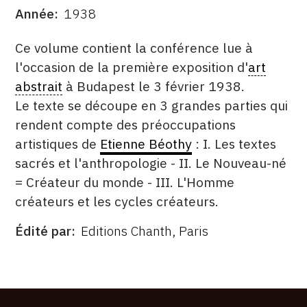
Année
1938
CONTACT
DATE
DESCRITPTION
Ce volume contient la conférence lue à
CGU
l'occasion de la première exposition d'
art
CGV
abstrait
à Budapest le 3 février 1938.
Le texte se découpe en 3 grandes parties qui
rendent compte des préoccupations
SUIVEZ-NOUS
artistiques de
Etienne Béothy
: I. Les textes
sacrés et l'anthropologie - II. Le Nouveau-né
INSTAGRAM
= Créateur du monde - III. L'Homme
FACEBOOK
créateurs et les cycles créateurs.
TWITTER
Édité par
Editions Chanth, Paris
ÉDITÉ
PINTEREST
PAR
FORMAT
ÉTAT