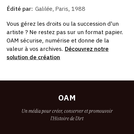
Édité par
Galilée, Paris, 1988
ÉDITÉ
PAR
FORMAT
ÉTAT
Vous gérez les droits ou la succession d'un
artiste ? Ne restez pas sur un format papier.
OAM sécurise, numérise et donne de la
valeur à vos archives.
Découvrez notre
solution de création
OAM
Un média pour créer, conserver et promouvoir
l'Histoire de l'Art