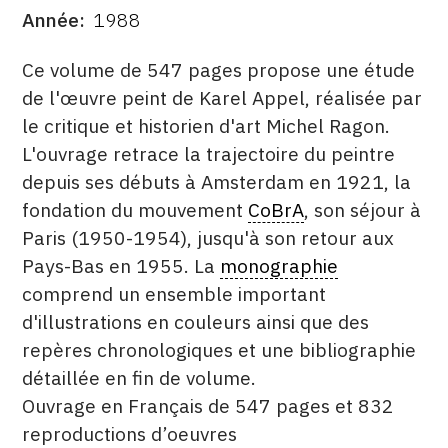
Année
1988
CONTACT
DATE
DESCRITPTION
Ce volume de 547 pages propose une étude
CGU
de l'œuvre peint de Karel Appel, réalisée par
CGV
le critique et historien d'art Michel Ragon.
L'ouvrage retrace la trajectoire du peintre
depuis ses débuts à Amsterdam en 1921, la
SUIVEZ-NOUS
fondation du mouvement
CoBrA
, son séjour à
Paris (1950-1954), jusqu'à son retour aux
INSTAGRAM
Pays-Bas en 1955. La
monographie
FACEBOOK
comprend un ensemble important
TWITTER
d'illustrations en couleurs ainsi que des
repères chronologiques et une bibliographie
PINTEREST
détaillée en fin de volume.
Ouvrage en Français de 547 pages et 832
reproductions d’oeuvres