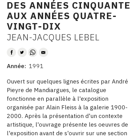
DES ANNÉES CINQUANTE
CONTACT
AUX ANNÉES QUATRE-
CGU
VINGT-DIX
CGV
JEAN-JACQUES LEBEL
AUTEUR
SUIVEZ-NOUS
Année
1991
DATE
INSTAGRAM
DESCRITPTION
Ouvert sur quelques lignes écrites par André
FACEBOOK
Pieyre de Mandiargues, le catalogue
fonctionne en parallèle à l'exposition
TWITTER
organisée par Alain Fleiss à la galerie 1900-
PINTEREST
2000. Après la présentation d'un contexte
artistique, l'ouvrage présente les oeuvres de
l'exposition avant de s'ouvrir sur une section