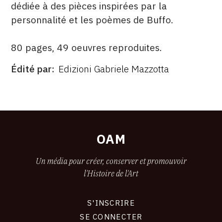
dédiée à des pièces inspirées par la
personnalité et les poèmes de Buffo.
80 pages, 49 oeuvres reproduites.
Édité par
Edizioni Gabriele Mazzotta
ÉDITÉ
PAR
FORMAT
ÉTAT
OAM
Un média pour créer, conserver et promouvoir
l'Histoire de l'Art
S'INSCRIRE
CONNEXION
SE CONNECTER