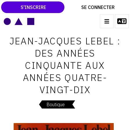
S'INSCRIRE
SE CONNECTER
LE MAGAZINE
Main
JEAN-JACQUES LEBEL :
navigation
CATALOGUES RAISONNÉS
DES ANNÉES
LES EXPOSITIONS
CINQUANTE AUX
LES VERNISSAGES
ANNÉES QUATRE-
ARCHIVES DES EXPOSITIONS
VINGT-DIX
ACTUALITÉS DU MONDE DE L'ART
LIBRAIRIE : LIVRES & CATALOGUES
Boutique
LEXIQUE ARTISTIQUE