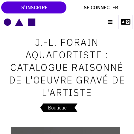
S'INSCRIRE
SE CONNECTER
LE MAGAZINE
Main
J.-L. FORAIN
navigation
CATALOGUES RAISONNÉS
AQUAFORTISTE :
LES EXPOSITIONS
CATALOGUE RAISONNÉ
LES VERNISSAGES
DE L'OEUVRE GRAVÉ DE
ARCHIVES DES EXPOSITIONS
L'ARTISTE
ACTUALITÉS DU MONDE DE L'ART
LIBRAIRIE : LIVRES & CATALOGUES
Boutique
LEXIQUE ARTISTIQUE