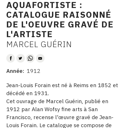
AQUAFORTISTE :
CONTACT
CATALOGUE RAISONNÉ
CGU
DE L'OEUVRE GRAVÉ DE
CGV
L'ARTISTE
MARCEL GUÉRIN
AUTEUR
SUIVEZ-NOUS
INSTAGRAM
Année
1912
DATE
FACEBOOK
DESCRITPTION
Jean-Louis Forain est né à Reims en 1852 et
TWITTER
décédé en 1931.
Cet ouvrage de Marcel Guérin, publié en
PINTEREST
1912 par Alan Wofsy fine arts à San
Francisco, recense l'œuvre gravé de Jean-
Louis Forain. Le catalogue se compose de