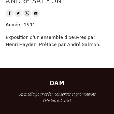
ANDRÉ SALMON
AUTEUR
CONTACT
CGU
Année
1912
DATE
CGV
DESCRITPTION
Exposition d'un ensemble d'oeuvres par
Henri Hayden. Préface par André Salmon.
SUIVEZ-NOUS
ÉDITÉ
FORMAT
ÉTAT
INSTAGRAM
PAR
FACEBOOK
TWITTER
OAM
PINTEREST
Un média pour créer, conserver et promouvoir
l'Histoire de l'Art