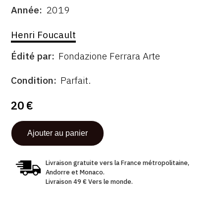
Année
2019
CONTACT
DATE
DESCRITPTION
Henri Foucault
CGU
CGV
Édité par
Fondazione Ferrara Arte
ÉDITÉ
PAR
FORMAT
ÉTAT
Condition
Parfait.
SUIVEZ-NOUS
20 €
INSTAGRAM
FACEBOOK
TWITTER
Livraison gratuite vers la France métropolitaine,
Andorre et Monaco.
PINTEREST
Livraison 49 € Vers le monde.