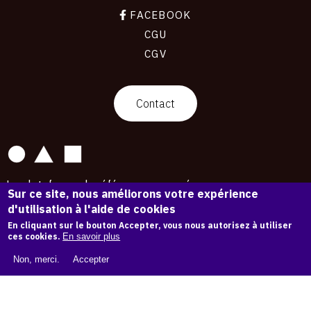
FACEBOOK
CGU
CGV
contact
Contact
La plateforme de référence pour créer,
Sur ce site, nous améliorons votre expérience
conserver et promouvoir l'Histoire de l'Art.
d'utilisation à l'aide de cookies
Des catalogues raisonnés aux archives
d'expositions.
En cliquant sur le bouton Accepter, vous nous autorisez à utiliser
ces cookies.
En savoir plus
43 254 œuvres d'art — 7 587 expositions
Non, merci.
Accepter
Copyright © OAM 2026. Tous droits réservés.