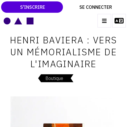
S'INSCRIRE
SE CONNECTER
LE MAGAZINE
Main
HENRI BAVIERA : VERS
navigation
CATALOGUES RAISONNÉS
UN MÉMORIALISME DE
LES EXPOSITIONS
L'IMAGINAIRE
LES VERNISSAGES
ARCHIVES DES EXPOSITIONS
Boutique
ACTUALITÉS DU MONDE DE L'ART
LIBRAIRIE : LIVRES & CATALOGUES
LEXIQUE ARTISTIQUE