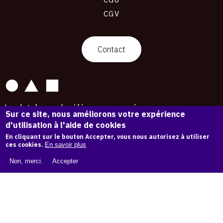
CGV
contact
Contact
La plateforme de référence pour créer,
Sur ce site, nous améliorons votre expérience
conserver et promouvoir l'Histoire de l'Art.
d'utilisation à l'aide de cookies
Des catalogues raisonnés aux archives
d'expositions.
En cliquant sur le bouton Accepter, vous nous autorisez à utiliser
ces cookies.
En savoir plus
43 254 œuvres d'art — 7 587 expositions
Non, merci.
Accepter
Copyright © OAM 2026. Tous droits réservés.