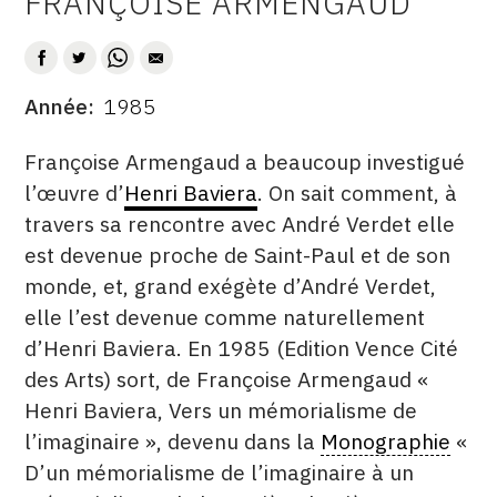
FRANÇOISE ARMENGAUD
AUTEUR
CONTACT
CGU
Année
1985
DATE
CGV
DESCRITPTION
Françoise Armengaud a beaucoup investigué
l’œuvre d’
Henri Baviera
. On sait comment, à
SUIVEZ-NOUS
travers sa rencontre avec André Verdet elle
est devenue proche de Saint-Paul et de son
INSTAGRAM
monde, et, grand exégète d’André Verdet,
FACEBOOK
elle l’est devenue comme naturellement
d’Henri Baviera. En 1985 (Edition Vence Cité
TWITTER
des Arts) sort, de Françoise Armengaud «
PINTEREST
Henri Baviera, Vers un mémorialisme de
l’imaginaire », devenu dans la
Monographie
«
D’un mémorialisme de l’imaginaire à un