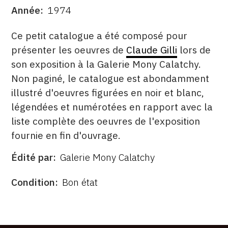
Année
1974
CONTACT
DATE
DESCRITPTION
Ce petit catalogue a été composé pour
CGU
présenter les oeuvres de
Claude Gilli
lors de
CGV
son exposition à la Galerie Mony Calatchy.
Non paginé, le catalogue est abondamment
illustré d'oeuvres figurées en noir et blanc,
SUIVEZ-NOUS
légendées et numérotées en rapport avec la
liste complète des oeuvres de l'exposition
INSTAGRAM
fournie en fin d'ouvrage.
FACEBOOK
Édité par
Galerie Mony Calatchy
TWITTER
ÉDITÉ
PAR
FORMAT
ÉTAT
Condition
Bon état
PINTEREST