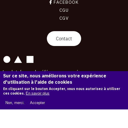
FACEBOOK
CGU
CGV
contact
Contact
La plateforme de référence pour créer,
Sur ce site, nous améliorons votre expérience
conserver et promouvoir l'Histoire de l'Art.
d'utilisation à l'aide de cookies
Des catalogues raisonnés aux archives
d'expositions.
En cliquant sur le bouton Accepter, vous nous autorisez à utiliser
ces cookies.
En savoir plus
43 178 œuvres d'art — 7 586 expositions
Non, merci.
Accepter
Copyright © OAM 2026. Tous droits réservés.