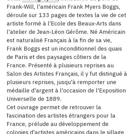
Frank-Will, l'américain Frank Myers Boggs,
CONTACT
déroule sur 133 pages de textes la vie de cet
CGU
artiste formé à l'Ecole des Beaux-Arts dans
l'atelier de Jean-Léon Gérôme. Né Américain
CGV
est naturalisé Français à la fin de sa vie,
Frank Boggs est un inconditionnel des quais
SUIVEZ-NOUS
de Paris et des paysages côtiers de la
France. Présenté à plusieurs reprises au
INSTAGRAM
Salon des Artistes Français, il y fut distingué à
plusieurs reprises, jusqu'à remporter une
FACEBOOK
médaille d'argent à l'occasion de l'Exposition
TWITTER
Universelle de 1889.
Cet ouvrage permet de retrouver la
PINTEREST
fascination des artistes étrangers pour la
France, prélude au développement de
colonies d'artistes américains dans le sillage