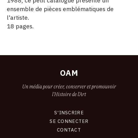
1988, ce petit catalogue présente un
ensemble de pièces emblématiques de
CONTACT
l'artiste.
CGU
18 pages.
CGV
ÉDITÉ
FORMAT
ÉTAT
PAR
SUIVEZ-NOUS
OAM
INSTAGRAM
FACEBOOK
Un média pour créer, conserver et promouvoir
l'Histoire de l'Art
TWITTER
PINTEREST
S'INSCRIRE
CONNEXION
SE CONNECTER
CONTACT